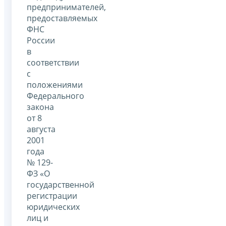
предпринимателей,
предоставляемых
ФНС
России
в
соответствии
с
положениями
Федерального
закона
от 8
августа
2001
года
№ 129-
ФЗ «О
государственной
регистрации
юридических
лиц и