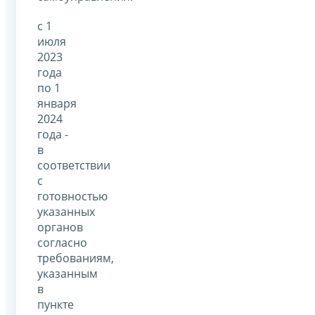
с 1
июля
2023
года
по 1
января
2024
года -
в
соответствии
с
готовностью
указанных
органов
согласно
требованиям,
указанным
в
пункте