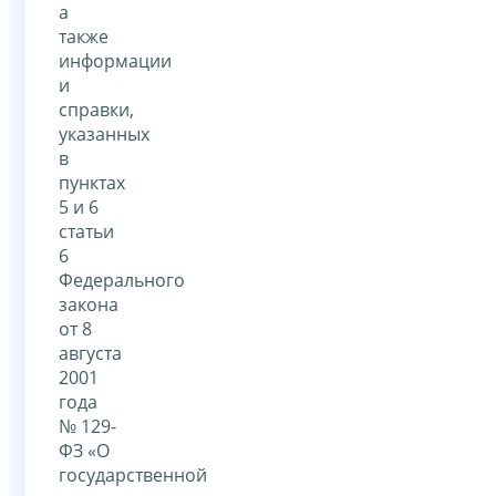
а
также
информации
и
справки,
указанных
в
пунктах
5 и 6
статьи
6
Федерального
закона
от 8
августа
2001
года
№ 129-
ФЗ «О
государственной