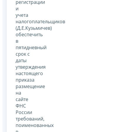
регистрации
и
учета
налогоплательщиков
(Д.Е.Кузьмичев)
обеспечить
в
пятидневный
срок с
даты
утверждения
настоящего
приказа
размещение
на
сайте
ФНС
России
требований,
поименованных
в