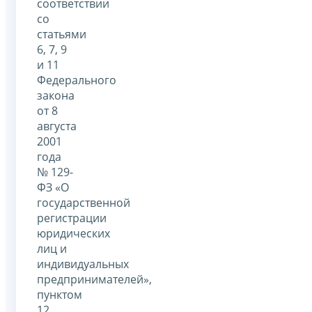
соответствии
со
статьями
6, 7, 9
и 11
Федерального
закона
от 8
августа
2001
года
№ 129-
ФЗ «О
государственной
регистрации
юридических
лиц и
индивидуальных
предпринимателей»,
пунктом
12