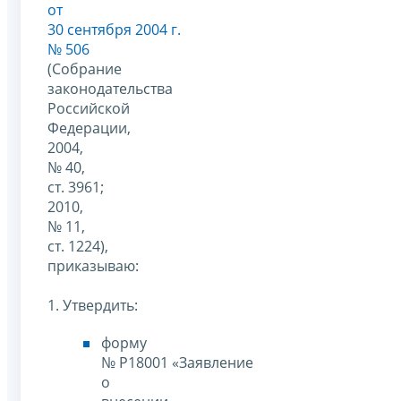
от
30 сентября 2004 г.
№ 506
(Собрание
законодательства
Российской
Федерации,
2004,
№ 40,
ст. 3961;
2010,
№ 11,
ст. 1224),
приказываю:
1. Утвердить:
форму
№ Р18001 «Заявление
о