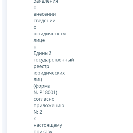
Заявления
о
внесении
сведений
о
юридическом
лице
в
Единый
государственный
реестр
юридических
лиц
(форма
№ Р18001)
согласно
приложению
№ 2
к
настоящему
приказу;