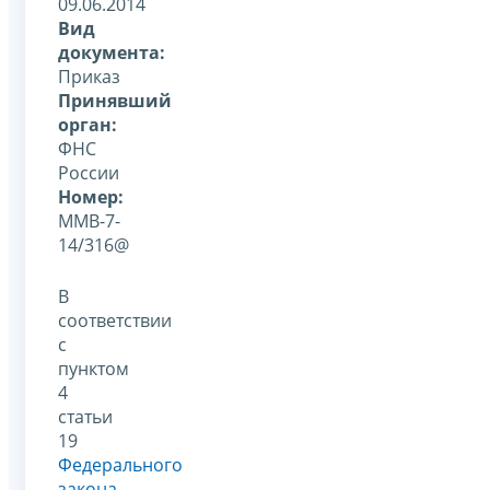
09.06.2014
Вид
документа:
Приказ
Принявший
орган:
ФНС
России
Номер:
ММВ-7-
14/316@
В
соответствии
с
пунктом
4
статьи
19
Федерального
закона