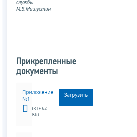
службы
М.В.Мишустин
Прикрепленные
документы
Приложение
Загрузить
№1
(RTF 62
KB)