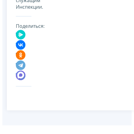
служащим
Инспекции.
Поделиться: