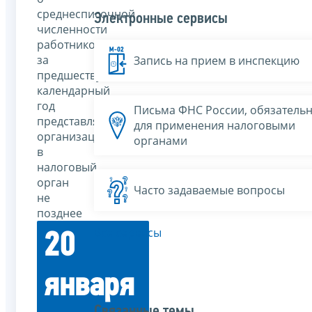
среднесписочной
Электронные сервисы
численности
работников
за
Запись на прием в инспекцию
предшествующий
календарный
год
Письма ФНС России, обязатель
представляются
для применения налоговыми
организациями
органами
в
налоговый
орган
Часто задаваемые вопросы
не
позднее
Все сервисы
20
января
Связанные темы