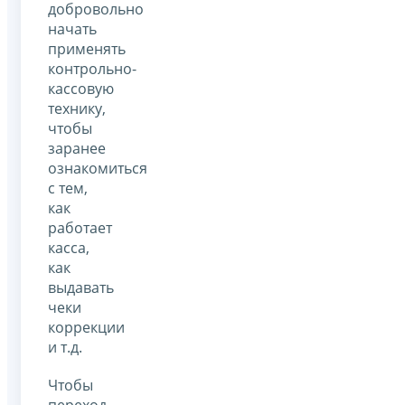
добровольно
начать
применять
контрольно-
кассовую
технику,
чтобы
заранее
ознакомиться
с тем,
как
работает
касса,
как
выдавать
чеки
коррекции
и т.д.
Чтобы
переход