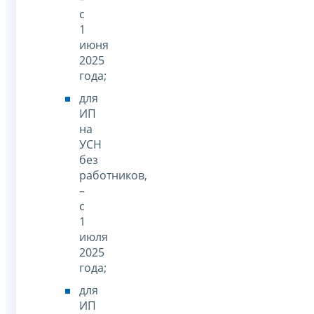
с
1
июня
2025
года;
для
ИП
на
УСН
без
работников,
–
с
1
июля
2025
года;
для
ИП