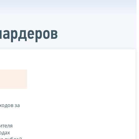
иардеров
ходов за
дителя
одах