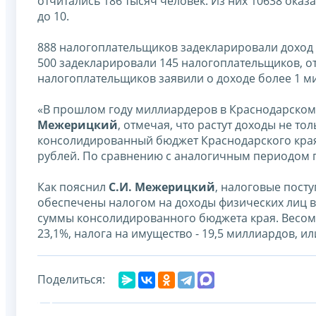
отчитались 186 тысяч человек. Из них 10638 ока
до 10.
888 налогоплательщиков задекларировали доход о
500 задекларировали 145 налогоплательщиков, от
налогоплательщиков заявили о доходе более 1 м
«В прошлом году миллиардеров в Краснодарском 
Межерицкий
, отмечая, что растут доходы не то
консолидированный бюджет Краснодарского края 
рублей. По сравнению с аналогичным периодом п
Как пояснил
С.И. Межерицкий
, налоговые пост
обеспечены налогом на доходы физических лиц в 
суммы консолидированного бюджета края. Весома
23,1%, налога на имущество - 19,5 миллиардов, ил
Поделиться: