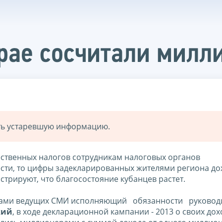
рае сосчитали милл
ать устаревшую информацию.
ественных налогов сотрудникам налоговых органов
ести, то цифры задекларированных жителями региона до
стрируют, что благосостояние кубанцев растет.
истами ведущих СМИ исполняющий обязанности руково
кий
, в ходе декларационной кампании - 2013 о своих дох