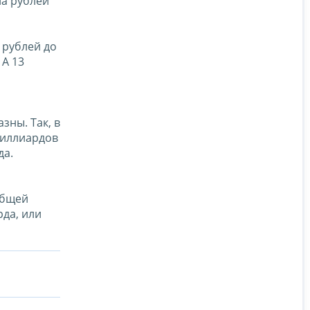
на рублей
 рублей до
 А 13
зны. Так, в
миллиардов
да.
общей
да, или