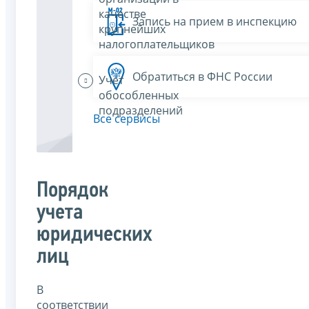
качестве
Запись на прием в инспекцию
крупнейших
налогоплательщиков
Обратиться в ФНС России
Учет
обособленных
подразделений
Все сервисы
Порядок
учета
юридических
лиц
В
соответствии