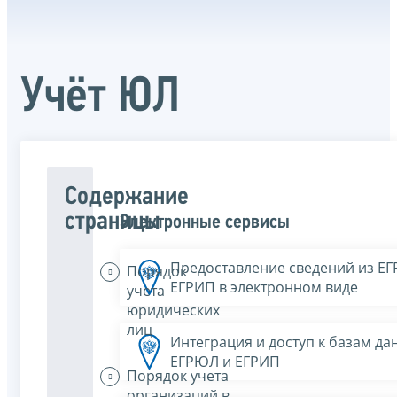
Учёт ЮЛ
Содержание
страницы
Электронные сервисы
Предоставление сведений из Е
Порядок
ЕГРИП в электронном виде
учета
юридических
лиц
Интеграция и доступ к базам да
ЕГРЮЛ и ЕГРИП
Порядок учета
организаций в