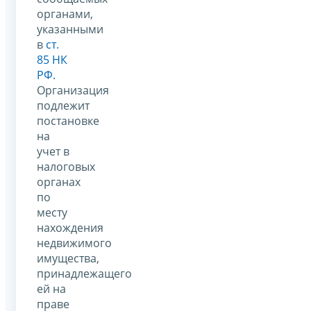
органами,
указанными
в
ст.
85 НК
РФ.
Организация
подлежит
постановке
на
учет в
налоговых
органах
по
месту
нахождения
недвижимого
имущества,
принадлежащего
ей на
праве