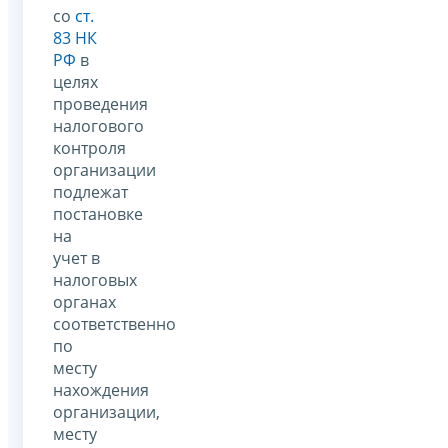
со
ст.
83 НК
РФ
в
целях
проведения
налогового
контроля
организации
подлежат
постановке
на
учет в
налоговых
органах
соответственно
по
месту
нахождения
организации,
месту