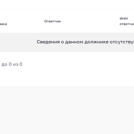
ИНН
Ответчик
ника
ответчи
Сведения о данном должнике отсутству
0 до 0 из 0