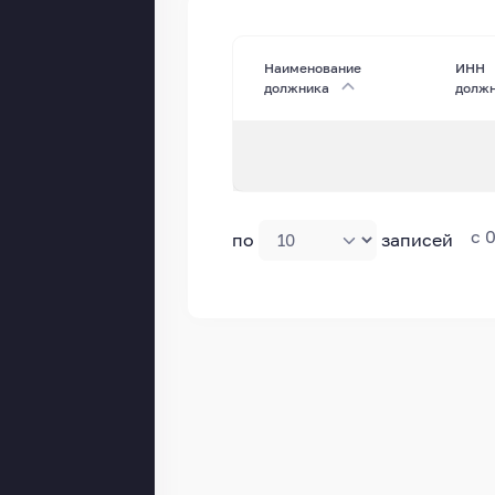
Наименование
ИНН
должника
долж
с 
по
записей