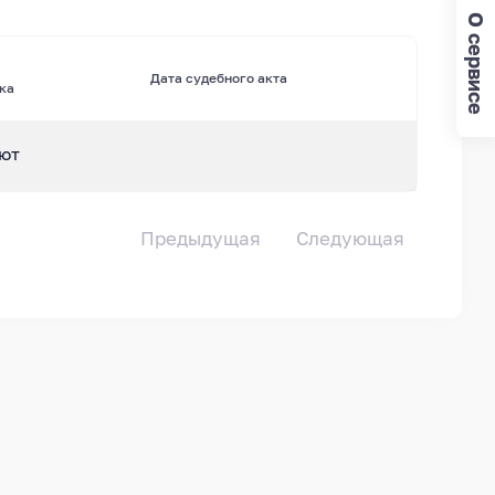
О сервисе
Дата судебного акта
ка
ют
Предыдущая
Следующая