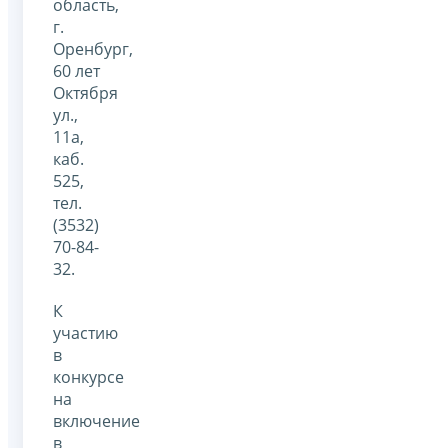
область,
г.
Оренбург,
60 лет
Октября
ул.,
11а,
каб.
525,
тел.
(3532)
70-84-
32.
К
участию
в
конкурсе
на
включение
в