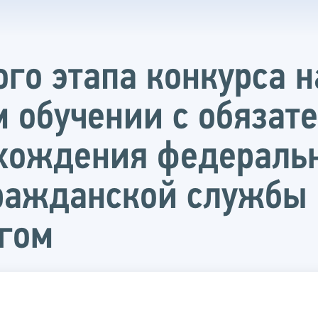
ого этапа конкурса 
м обучении с обязат
хождения федераль
гражданской службы
гом