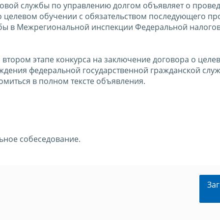
овой службы по управлению долгом объявляет о прове
 о целевом обучении с обязательством последующего п
жбы в Межрегиональной инспекции Федеральной налого
 втором этапе конкурса на заключение договора о целе
ждения федеральной государственной гражданской слу
миться в полном тексте объявления.
альное собеседование.
Заг