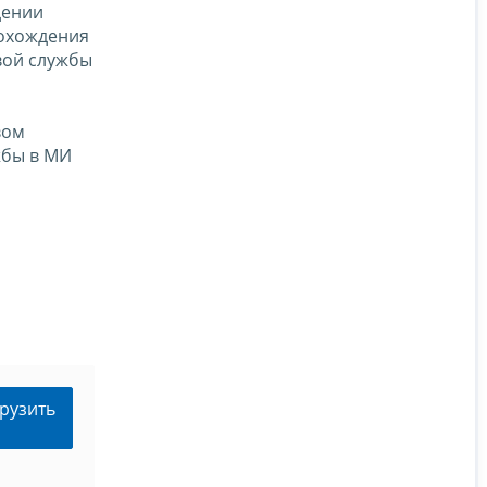
дении
рохождения
вой службы
вом
жбы в МИ
рузить