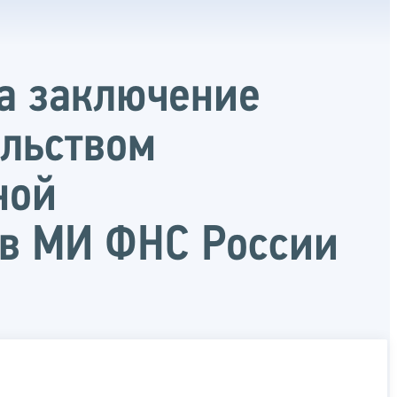
на заключение
ельством
ной
 в МИ ФНС России