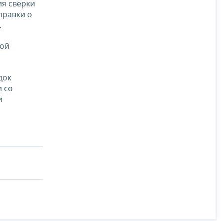
я сверки
правки о
.
мой
док
 со
и