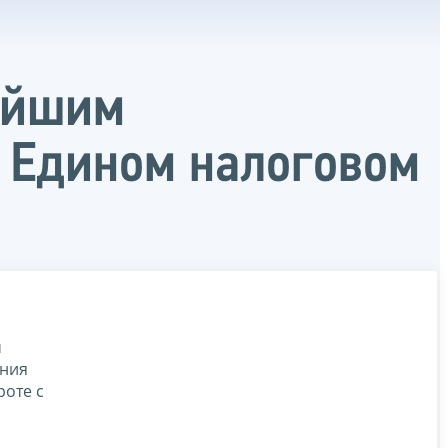
ейшим
 Едином налоговом
м
ения
оте с