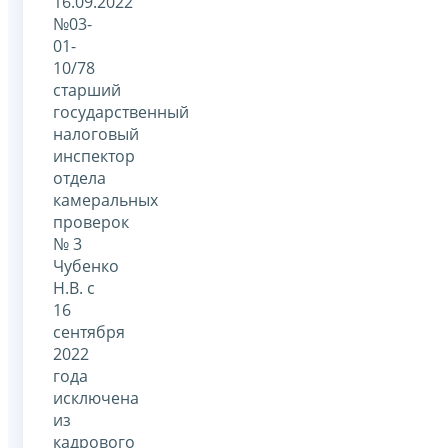
16.09.2022
№03-
01-
10/78
старший
государственный
налоговый
инспектор
отдела
камеральных
проверок
№ 3
Чубенко
Н.В. с
16
сентября
2022
года
исключена
из
кадрового