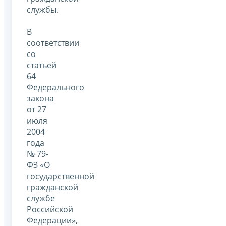
службы.
В
соответствии
со
статьей
64
Федерального
закона
от 27
июля
2004
года
№ 79-
ФЗ «О
государственной
гражданской
службе
Российской
Федерации»,