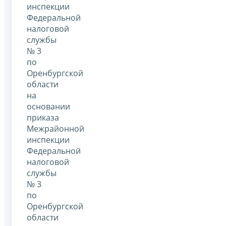
инспекции
Федеральной
налоговой
службы
№ 3
по
Оренбургской
области
на
основании
приказа
Межрайонной
инспекции
Федеральной
налоговой
службы
№ 3
по
Оренбургской
области