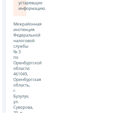
устаревшую
информацию.
Межрайонная
инспекция
Федеральной
налоговой
службы
№ 3
по
Оренбургской
области:
461049,
Оренбургская
область,
г.
Бузулук,
ул.
Суворова,
70, в