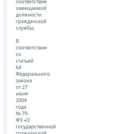
соответствие
замещаемой
должности
гражданской
службы.
В
соответствии
со
статьей
64
Федерального
закона
от 27
июля
2004
года
№ 79-
ФЗ «О
государственной
гражданской