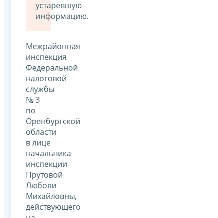
устаревшую
информацию.
Межрайонная
инспекция
Федеральной
налоговой
службы
№ 3
по
Оренбургской
области
в лице
начальника
инспекции
Прутовой
Любови
Михайловны,
действующего
на