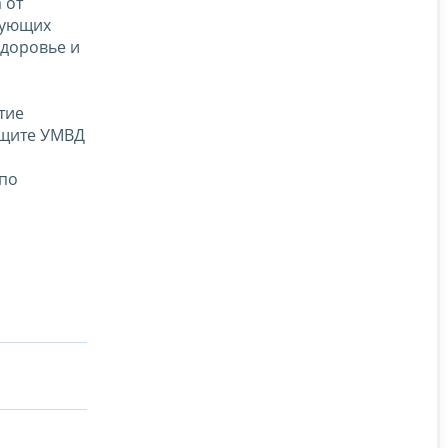
 от
рующих
здоровье и
тие
ащите УМВД
 по