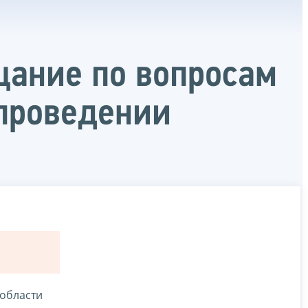
щание по вопросам
 проведении
 области