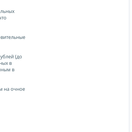
альных
что
овительные
ублей (до
ных в
нным в
ам на очное