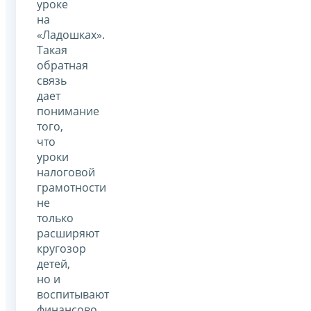
уроке
на
«Ладошках».
Такая
обратная
связь
дает
понимание
того,
что
уроки
налоговой
грамотности
не
только
расширяют
кругозор
детей,
но и
воспитывают
финансово