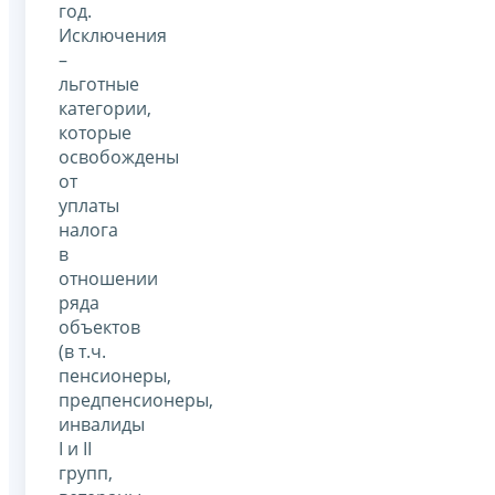
год.
Исключения
–
льготные
категории,
которые
освобождены
от
уплаты
налога
в
отношении
ряда
объектов
(в т.ч.
пенсионеры,
предпенсионеры,
инвалиды
I и II
групп,