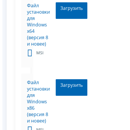
Файл
Загрузить
установки
для
Windows
x64
(версия 8
и новее)
MSI
Файл
Загрузить
установки
для
Windows
x86
(версия 8
и новее)
MSI