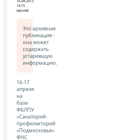
16.04.2013
14:15
(архив)
Это архивная
публикация -
она может
содержать
устаревшую
информацию.
16-17
апреля
на
базе
ФБЛПУ
«Санаторий-
профилакторий
«Подмосковье»
ФНС