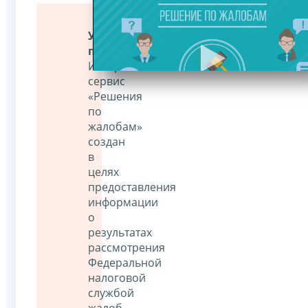
Уважаемые
пользователи!
Интернет-
сервис
«Решения
по
жалобам»
создан
в
целях
предоставления
информации
о
результатах
рассмотрения
Федеральной
налоговой
службой
жалоб