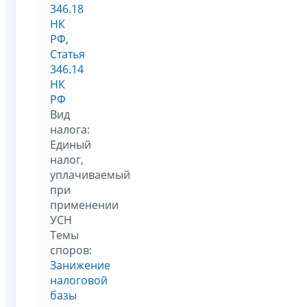
346.18
НК
РФ
,
Статья
346.14
НК
РФ
Вид
налога:
Единый
налог,
уплачиваемый
при
применении
УСН
Темы
споров:
Занижение
налоговой
базы