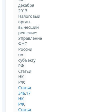
декабря
2013
Налоговый
орган,
вынесший
решение:
Управление
ФНС
России
по
субъекту
РФ
Статьи
НК
РФ:
Статья
346.17
НК
РФ
,
Статья