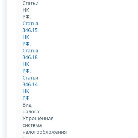
Статьи
НК
РФ:
Статья
346.15
НК
РФ
,
Статья
346.18
НК
РФ
,
Статья
346.14
НК
РФ
Вид
налога:
Упрощенная
система
налогообложения