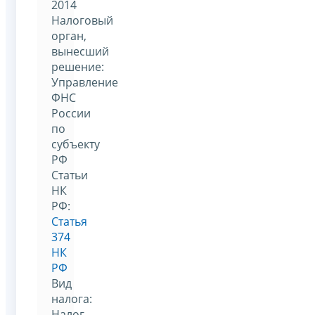
2014
Налоговый
орган,
вынесший
решение:
Управление
ФНС
России
по
субъекту
РФ
Статьи
НК
РФ:
Статья
374
НК
РФ
Вид
налога:
Налог