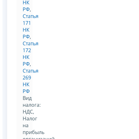
НК
РФ
,
Статья
171
НК
РФ
,
Статья
172
НК
РФ
,
Статья
269
НК
РФ
Вид
налога:
НДС,
Налог
на
прибыль
организаций