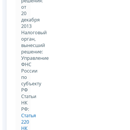
решения:
от
20
декабря
2013
Налоговый
орган,
вынесший
решение:
Управление
ФНС
России
по
субъекту
РФ
Статьи
НК
РФ:
Статья
220
НК