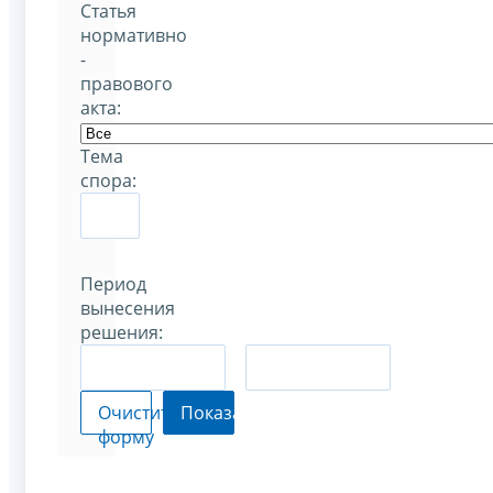
Статья
нормативно
-
правового
акта:
Тема
спора:
Период
вынесения
решения:
–
Очистить
Показать
форму