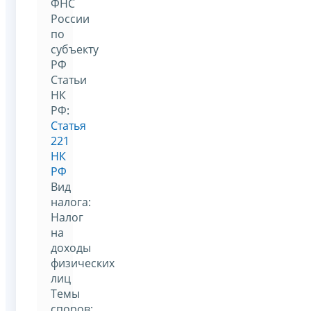
ФНС
России
по
субъекту
РФ
Статьи
НК
РФ:
Статья
221
НК
РФ
Вид
налога:
Налог
на
доходы
физических
лиц
Темы
споров: