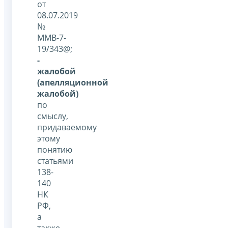
от
08.07.2019
№
ММВ-7-
19/343@;
-
жалобой
(апелляционной
жалобой)
по
смыслу,
придаваемому
этому
понятию
статьями
138-
140
НК
РФ,
а
также