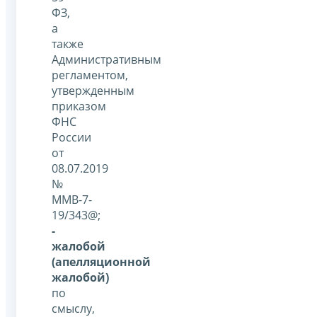
ФЗ,
а
также
Административным
регламентом,
утвержденным
приказом
ФНС
России
от
08.07.2019
№
ММВ-7-
19/343@;
-
жалобой
(апелляционной
жалобой)
по
смыслу,