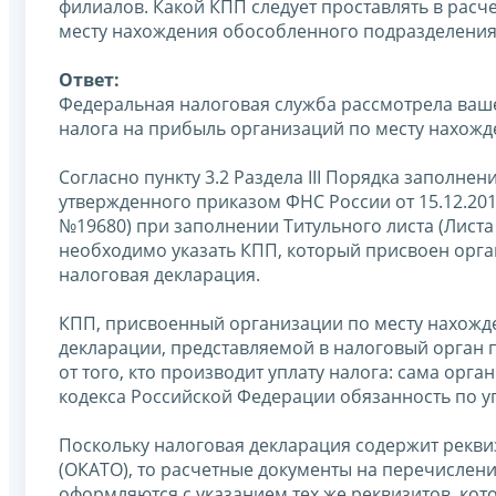
филиалов. Какой КПП следует проставлять в расч
месту нахождения обособленного подразделения
Ответ:
Федеральная налоговая служба рассмотрела ваше
налога на прибыль организаций по месту нахож
Согласно пункту 3.2 Раздела III Порядка заполне
утвержденного приказом ФНС России от 15.12.20
№19680) при заполнении Титульного листа (Листа
необходимо указать КПП, который присвоен орга
налоговая декларация.
КПП, присвоенный организации по месту нахожде
декларации, представляемой в налоговый орган 
от того, кто производит уплату налога: сама орг
кодекса Российской Федерации обязанность по у
Поскольку налоговая декларация содержит рекви
(ОКАТО), то расчетные документы на перечислен
оформляются с указанием тех же реквизитов, кот