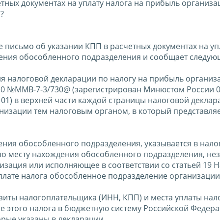
етных документах на уплату налога на прибыль организа
?
 письмо об указании КПП в расчетных документах на уп
дения обособленного подразделения и сообщает следую
ния налоговой декларации по налогу на прибыль организ
10 №ММВ-7-3/730@ (зарегистрирован Минюстом России 0
 01) в верхней части каждой страницы налоговой деклар
низации тем налоговым органом, в который представля
ния обособленного подразделения, указывается в нало
по месту нахождения обособленного подразделения, не
анизация или исполняющее в соответствии со статьей 19 
плате налога обособленное подразделение организации
зиты налогоплательщика (ИНН, КПП) и места уплаты нал
ие этого налога в бюджетную систему Российской Федер
орые указаны в декларации.