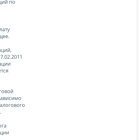
ций по
лату
щее.
аций,
7.02.2011
ации
ется
говой
зависимо
Налогового
.
ога
ации