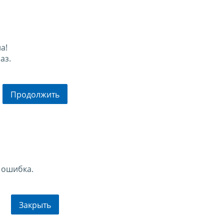
а!
аз.
Продолжить
 ошибка.
Закрыть