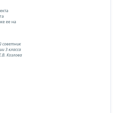
екта
га
ке ее на
й советник
ии 3 класса
Е.В. Козлова