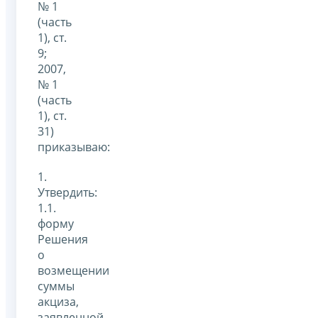
№ 1
(часть
1), ст.
9;
2007,
№ 1
(часть
1), ст.
31)
приказываю:
1.
Утвердить:
1.1.
форму
Решения
о
возмещении
суммы
акциза,
заявленной