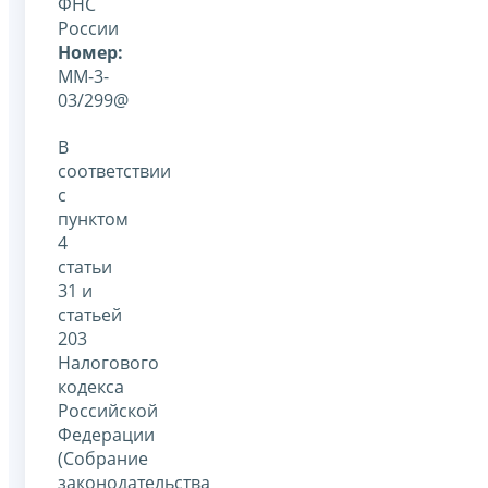
ФНС
России
Номер:
ММ-3-
03/299@
В
соответствии
с
пунктом
4
статьи
31 и
статьей
203
Налогового
кодекса
Российской
Федерации
(Собрание
законодательства