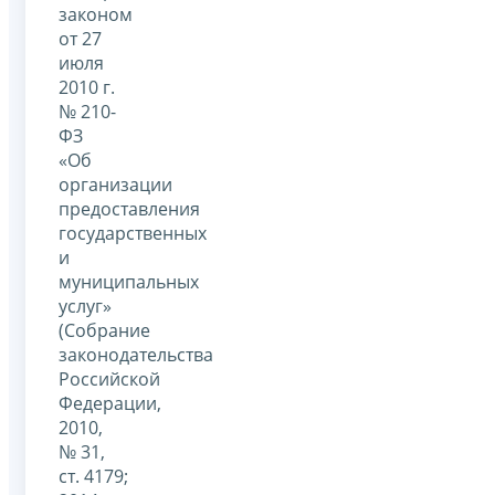
законом
от 27
июля
2010 г.
№ 210-
ФЗ
«Об
организации
предоставления
государственных
и
муниципальных
услуг»
(Собрание
законодательства
Российской
Федерации,
2010,
№ 31,
ст. 4179;