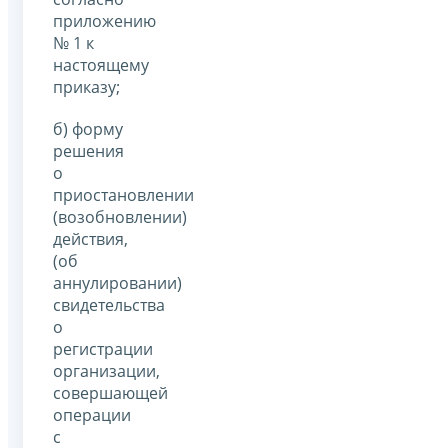
приложению
№ 1 к
настоящему
приказу;
б) форму
решения
о
приостановлении
(возобновлении)
действия,
(об
аннулировании)
свидетельства
о
регистрации
организации,
совершающей
операции
с