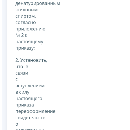
денатурированным
этиловым
спиртом,
согласно
приложению
№ 2 к
настоящему
приказу;
2. Установить,
что в
связи
с
вступлением
в силу
настоящего
приказа
переоформление
свидетельств
о