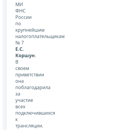
МИ
ФНС
России
по
крупнейшим
налогоплательщикам
№ 7
Е.С.
Коршун
.
В
своем
приветствии
она
поблагодарила
за
участие
всех
подключившихся
к
трансляции.