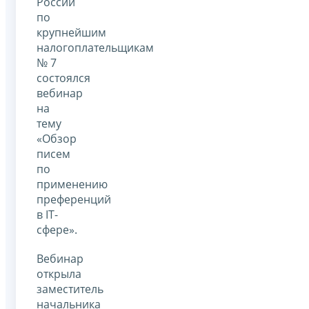
России
по
крупнейшим
налогоплательщикам
№ 7
состоялся
вебинар
на
тему
«Обзор
писем
по
применению
преференций
в IT-
сфере».
Вебинар
открыла
заместитель
начальника