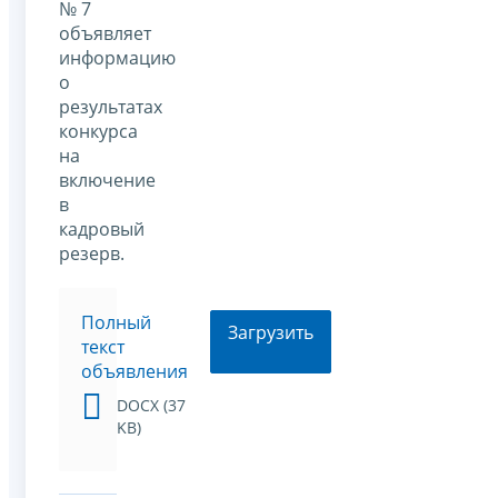
№ 7
объявляет
информацию
о
результатах
конкурса
на
включение
в
кадровый
резерв.
Полный
Загрузить
текст
объявления
DOCX (37
KB)