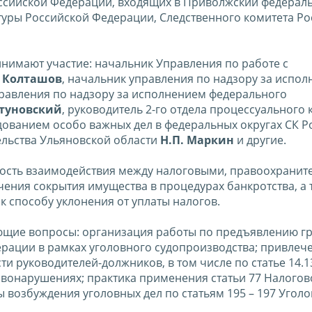
ссийской Федерации, входящих в Приволжский федераль
туры Российской Федерации, Следственного комитета Р
имают участие: начальник Управления по работе с
. Колташов
, начальник управления по надзору за испо
правления по надзору за исполнением федерального
етуновский
, руководитель 2-го отдела процессуального
дованием особо важных дел в федеральных округах СК Р
ельства Ульяновской области
Н.П. Маркин
и другие.
ность взаимодействия между налоговыми, правоохрани
чения сокрытия имущества в процедурах банкротства, а 
 способу уклонения от уплаты налогов.
ющие вопросы: организация работы по предъявлению г
ерации в рамках уголовного судопроизводства; привлече
и руководителей-должников, в том числе по статье 14.1
вонарушениях; практика применения статьи 77 Налогов
 возбуждения уголовных дел по статьям 195 – 197 Угол