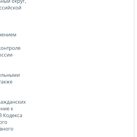
ный округ,
оссийской
лнением
 контроля
оссии
тельными
также
ражданских
ние к
3 Кодекса
ого
овного