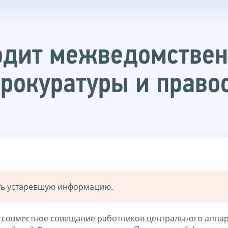
одит межведомствен
прокуратуры и прав
ать устаревшую информацию.
ит совместное совещание работников центрального аппа