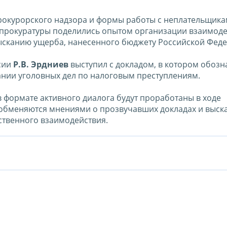
рокурорского надзора и формы работы с неплательщика
в прокуратуры поделились опытом организации взаимод
зысканию ущерба, нанесенного бюджету Российской Фед
сии
Р.В. Эрдниев
выступил с докладом, в котором обозн
нии уголовных дел по налоговым преступлениям.
формате активного диалога будут проработаны в ходе
и обменяются мнениями о прозвучавших докладах и выск
твенного взаимодействия.