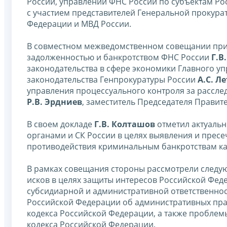
России, управлений ФНС России по субъектам Ро
с участием представителей Генеральной прокура
Федерации и МВД России.
В совместном межведомственном совещании прин
задолженностью и банкротством ФНС России
Г.В
законодательства в сфере экономики Главного у
законодательства Генпрокуратуры России
А.С. Л
управления процессуального контроля за рассле
Р.В. Эрдниев
, заместитель Председателя Правит
В своем докладе
Г.В. Колташов
отметил актуаль
органами и СК России в целях выявления и пресе
противодействия криминальным банкротствам как
В рамках совещания стороны рассмотрели следу
исков в целях защиты интересов Российской Фед
субсидиарной и административной ответственност
Российской Федерации об административных пра
кодекса Российской Федерации, а также проблемы
кодекса Российской Федерации.