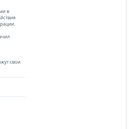
ми в
ействия
ерации.
ачил
ажут свои