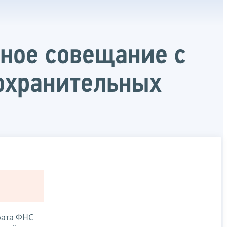
ное совещание с
оохранительных
рата ФНС