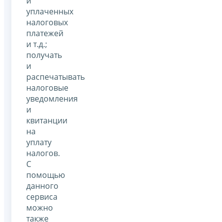
и
уплаченных
налоговых
платежей
и т.д.;
получать
и
распечатывать
налоговые
уведомления
и
квитанции
на
уплату
налогов.
С
помощью
данного
сервиса
можно
также