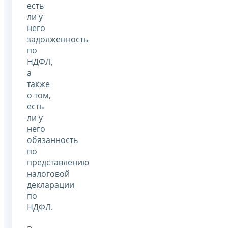
есть
ли у
него
задолженность
по
НДФЛ,
а
также
о том,
есть
ли у
него
обязанность
по
представлению
налоговой
декларации
по
НДФЛ.