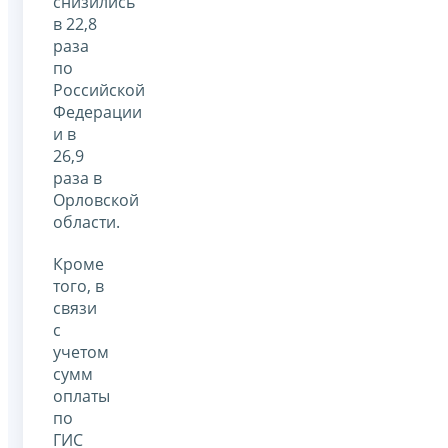
снизились
в 22,8
раза
по
Российской
Федерации
и в
26,9
раза в
Орловской
области.
Кроме
того, в
связи
с
учетом
сумм
оплаты
по
ГИС