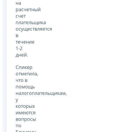
на
расчетный
счет
плательщика
осуществляется
в
течение
1-2
дней.
Спикер
отметила,
что в
помощь
налогоплательщикам,
у
которых
имеются
вопросы
по
Единому