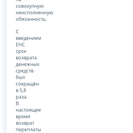
совокупную
неисполненную
обязанность.
С
введением
ЕНС
срок
возврата
денежных
средств
был
сокращён
в 5,8
раза.
В
настоящее
время
возврат
переплаты