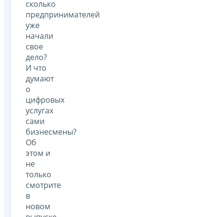
сколько
предпринимателей
уже
начали
свое
дело?
И что
думают
о
цифровых
услугах
сами
бизнесмены?
Об
этом и
не
только
смотрите
в
новом
выпуске