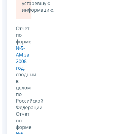
устаревшую
информацию.
Отчет
по
форме
№5-
АМ за
2008
год
,
сводный
в
целом
по
Российской
Федерации
Отчет
по
форме
№5-