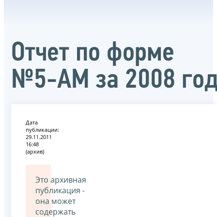
Отчет по форме
№5-АМ за 2008 го
Дата
публикации:
29.11.2011
16:48
(архив)
Это архивная
публикация -
она может
содержать