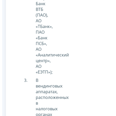
Банк
ВТБ
(ПАО),
АО
«ТБанк»,
ПАО
«Банк
ПСБ»,
АО
«Аналитический
центр»,
АО
«ЕЭТП»);
В
вендинговых
аппаратах,
расположенных
в
налоговых
органах