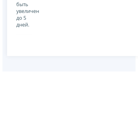
быть
увеличен
до 5
дней.