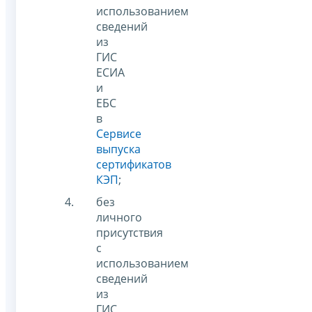
использованием
сведений
из
ГИС
ЕСИА
и
ЕБС
в
Сервисе
выпуска
сертификатов
КЭП
;
без
личного
присутствия
с
использованием
сведений
из
ГИС