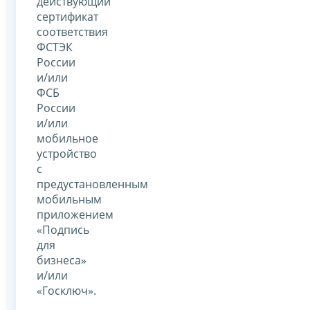
действующий
сертификат
соответствия
ФСТЭК
России
и/или
ФСБ
России
и/или
мобильное
устройство
с
предустановленным
мобильным
приложением
«Подпись
для
бизнеса»
и/или
«Госключ».