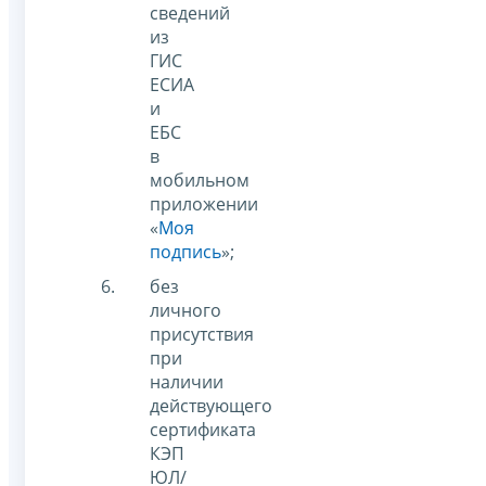
сведений
из
ГИС
ЕСИА
и
ЕБС
в
мобильном
приложении
«
Моя
подпись
»;
без
личного
присутствия
при
наличии
действующего
сертификата
КЭП
ЮЛ/