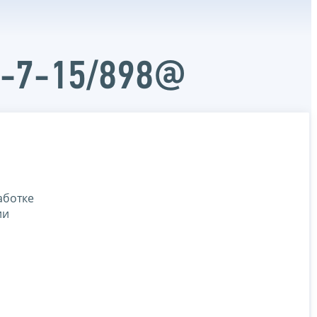
Ч-7-15/898@
аботке
ии