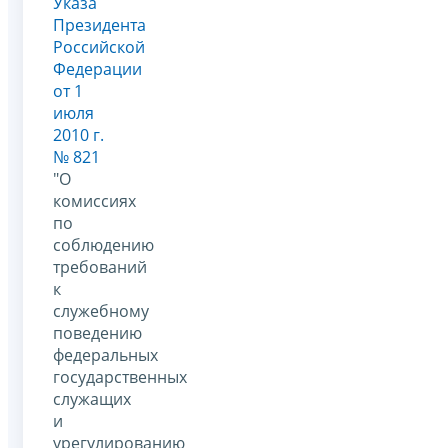
Указа
Президента
Российской
Федерации
от 1
июля
2010 г.
№ 821
"О
комиссиях
по
соблюдению
требований
к
служебному
поведению
федеральных
государственных
служащих
и
урегулированию