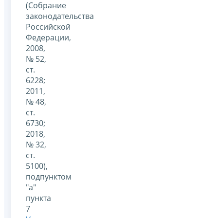
(Собрание
законодательства
Российской
Федерации,
2008,
№ 52,
ст.
6228;
2011,
№ 48,
ст.
6730;
2018,
№ 32,
ст.
5100),
подпунктом
"а"
пункта
7