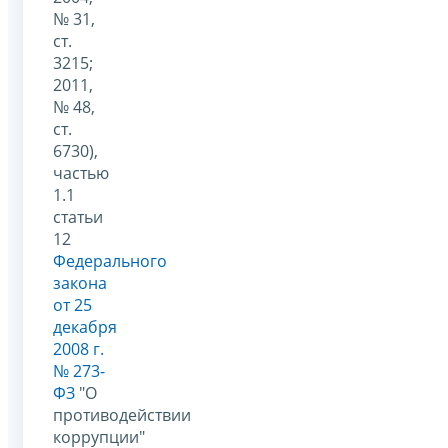
№ 31,
ст.
3215;
2011,
№ 48,
ст.
6730),
частью
1.1
статьи
12
Федерального
закона
от 25
декабря
2008 г.
№ 273-
ФЗ
"О
противодействии
коррупции"