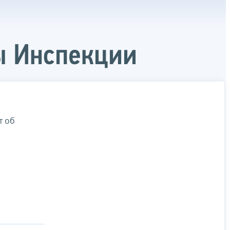
ы Инспекции
т об