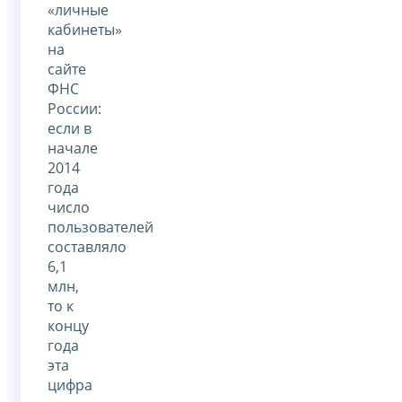
«личные
кабинеты»
на
сайте
ФНС
России:
если в
начале
2014
года
число
пользователей
составляло
6,1
млн,
то к
концу
года
эта
цифра