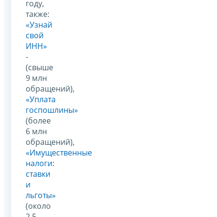
году,
также:
«Узнай
свой
ИНН»
-
(свыше
9 млн
обращений),
«Уплата
госпошлины»
(более
6 млн
обращений),
«Имущественные
налоги:
ставки
и
льготы»
(около
2,5