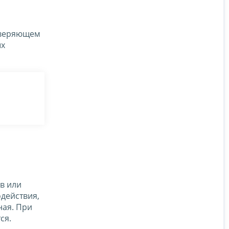
оверяющем
ых
в или
действия,
ная. При
ся.