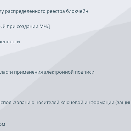
у распределенного реестра блокчейн
ый при создании МЧД
ренности
бласти применения электронной подписи
использованию носителей ключевой информации (защ
ном