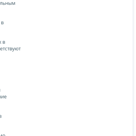
альным
 в
 в
етствуют
я
ние
в
мо