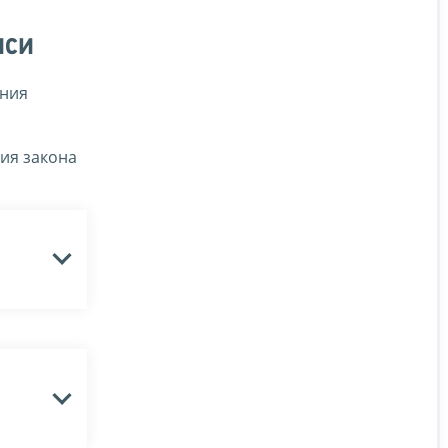
иси
ания
ия закона