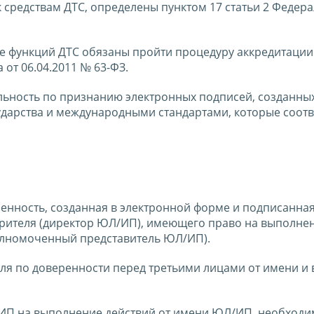
к средствам ДТС, определены пунктом 17 статьи 2 Федер
 функций ДТС обязаны пройти процедуру аккредитации
 от 06.04.2011 № 63-ФЗ.
льность по признанию электронных подписей, созданных
ударства и международными стандартами, которые соотв
енность, созданная в электронной форме и подписанна
рителя (директор ЮЛ/ИП), имеющего право на выполне
полномоченный представитель ЮЛ/ИП).
ля по доверенности перед третьими лицами от имени и 
ИП на выполнение действий от имени ЮЛ/ИП, необходи