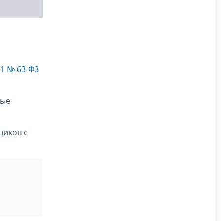
11 № 63-ФЗ
ные
щиков с