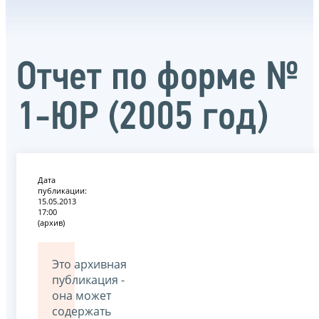
Отчет по форме №
1-ЮР (2005 год)
Дата
публикации:
15.05.2013
17:00
(архив)
Это архивная
публикация -
она может
содержать