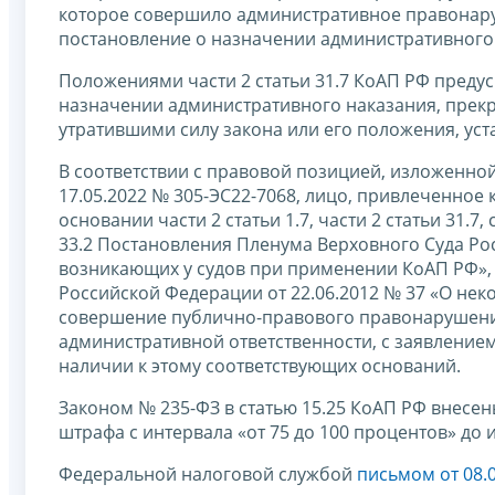
которое совершило административное правонаруш
постановление о назначении административного
Положениями части 2 статьи 31.7 КоАП РФ преду
назначении административного наказания, прек
утратившими силу закона или его положения, ус
В соответствии с правовой позицией, изложенно
17.05.2022 № 305-ЭС22-7068, лицо, привлеченное
основании части 2 статьи 1.7, части 2 статьи 31.7
33.2 Постановления Пленума Верховного Суда Рос
возникающих у судов при применении КоАП РФ»,
Российской Федерации от 22.06.2012 № 37 «О нек
совершение публично-правового правонарушения
административной ответственности, с заявлени
наличии к этому соответствующих оснований.
Законом № 235-ФЗ в статью 15.25 КоАП РФ внес
штрафа с интервала «от 75 до 100 процентов» до и
Федеральной налоговой службой
письмом от 08.