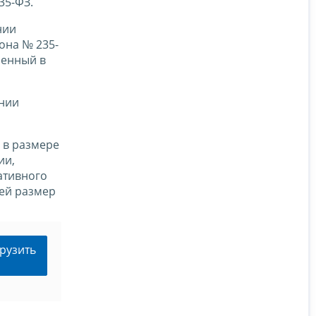
35-ФЗ.
нии
она № 235-
ленный в
ении
 в размере
ии,
ативного
ей размер
рузить