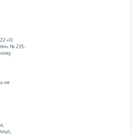
022 «О
ях» № 235-
рному
а не
а,
лицо,