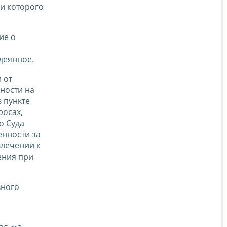
и которого
ие о
деянное.
 от
ности на
в пункте
росах,
о Суда
енности за
влечении к
ения при
вного