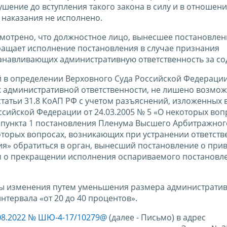
ение до вступления такого закона в силу и в отношени
 наказания не исполнено.
смотрено, что должностное лицо, вынесшее постановлен
ращает исполнение постановления в случае признания
танавливающих административную ответственность за со
й в определении Верховного Суда Российской Федерации
 к административной ответственности, не лишено возмож
, статьи 31.8 КоАП РФ с учетом разъяснений, изложенных 
сийской Федерации от 24.03.2005 № 5 «О некоторых воп
 пункта 1 постановления Пленума Высшего Арбитражног
оторых вопросах, возникающих при устранении ответств
» обратиться в орган, вынесший постановление о при
ем о прекращении исполнения оспариваемого постановл
ены изменения путем уменьшения размера администрати
нтервала «от 20 до 40 процентов».
08.2022 № ШЮ-4-17/10279@
(далее - Письмо) в адрес