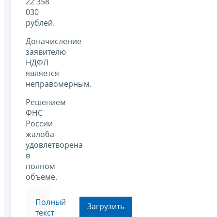
22 358
030
рублей.
Доначисление
заявителю
НДФЛ
является
неправомерным.
Решением
ФНС
России
жалоба
удовлетворена
в
полном
объеме.
Полный
Загрузить
текст