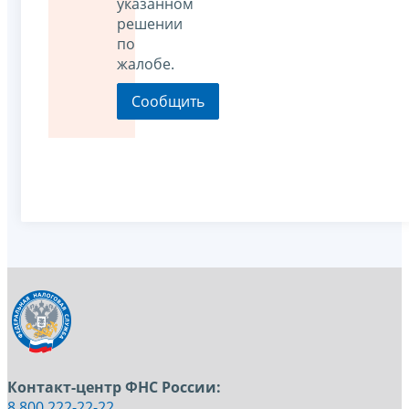
указанном
решении
по
жалобе.
Контакт-центр ФНС России:
8 800 222-22-22