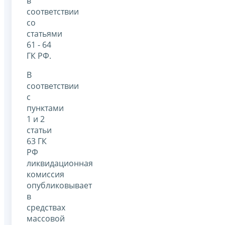
в
соответствии
со
статьями
61 - 64
ГК РФ.
В
соответствии
с
пунктами
1 и 2
статьи
63 ГК
РФ
ликвидационная
комиссия
опубликовывает
в
средствах
массовой