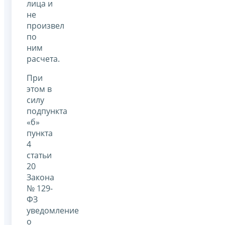
лица и
не
произвел
по
ним
расчета.
При
этом в
силу
подпункта
«б»
пункта
4
статьи
20
Закона
№ 129-
ФЗ
уведомление
о