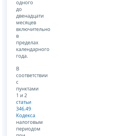
одного
до
двенадцати
месяцев
включительно
в
пределах
календарного
года.
В
соответствии
с
пунктами
1 и 2
статьи
346.49
Кодекса
налоговым
периодом
при