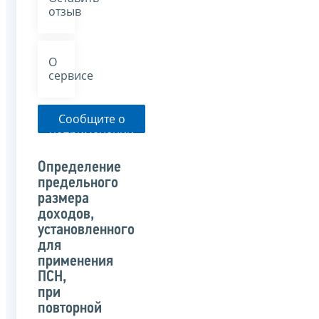
отзыв
О
сервисе
Сообщите о
неприменении
налоговым
органом
Определение
указанного
предельного
письма
размера
доходов,
установленного
для
применения
ПСН,
при
повторной