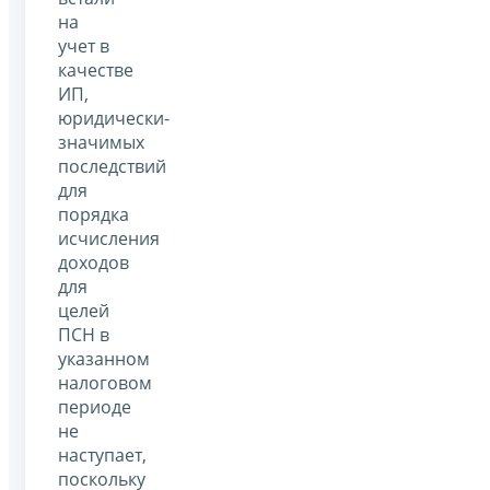
на
учет в
качестве
ИП,
юридически-
значимых
последствий
для
порядка
исчисления
доходов
для
целей
ПСН в
указанном
налоговом
периоде
не
наступает,
поскольку