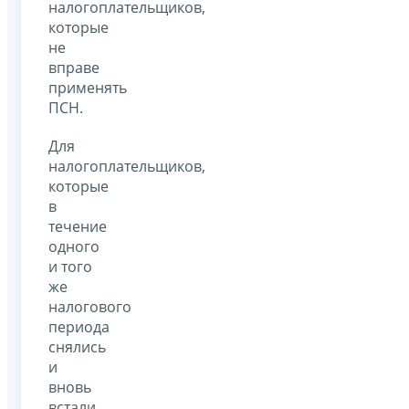
налогоплательщиков,
которые
не
вправе
применять
ПСН.
Для
налогоплательщиков,
которые
в
течение
одного
и того
же
налогового
периода
снялись
и
вновь
встали