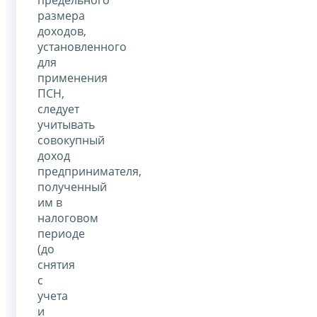
предельного
размера
доходов,
установленного
для
применения
ПСН,
следует
учитывать
совокупный
доход
предпринимателя,
полученный
им в
налоговом
периоде
(до
снятия
с
учета
и