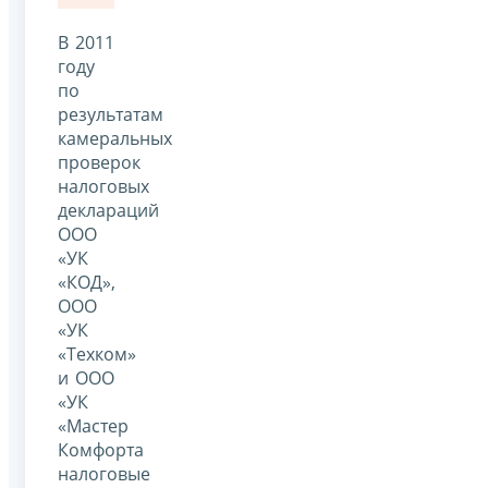
В 2011
году
по
результатам
камеральных
проверок
налоговых
деклараций
ООО
«УК
«КОД»,
ООО
«УК
«Техком»
и ООО
«УК
«Мастер
Комфорта
налоговые