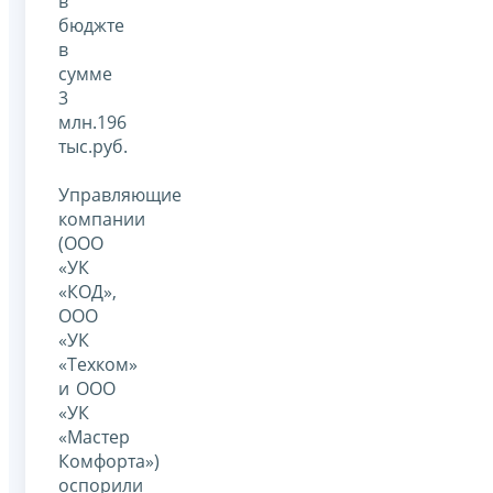
в
бюджте
в
сумме
3
млн.196
тыс.руб.
Управляющие
компании
(ООО
«УК
«КОД»,
ООО
«УК
«Техком»
и ООО
«УК
«Мастер
Комфорта»)
оспорили