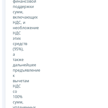
финансовой
поддержки
сумм,
включающих
НДС, и
необложение
НДС
этих
средств
(95%),
а
также
дальнейшее
предъявление
к
вычетам
НДС
со
100%
сумм,
уплаченных