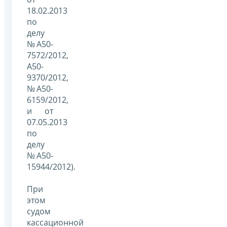
18.02.2013
по
делу
№А50-
7572/2012,
А50-
9370/2012,
№А50-
6159/2012,
и от
07.05.2013
по
делу
№А50-
15944/2012).
При
этом
судом
кассационной