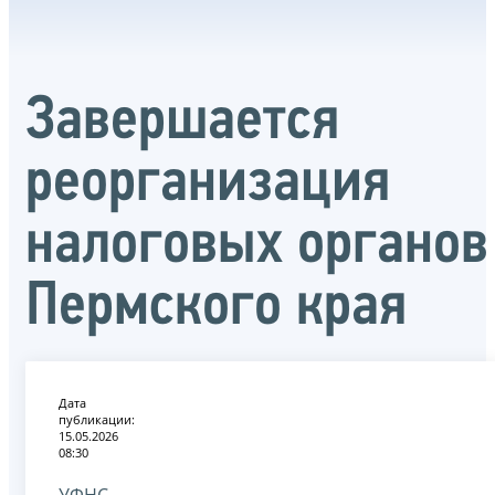
Завершается
реорганизация
налоговых органов
Пермского края
Дата
публикации:
15.05.2026
08:30
УФНС