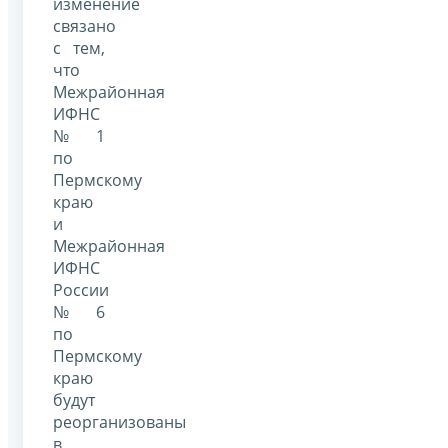
изменение
связано
с тем,
что
Межрайонная
ИФНС
№ 1
по
Пермскому
краю
и
Межрайонная
ИФНС
России
№ 6
по
Пермскому
краю
будут
реорганизованы
в