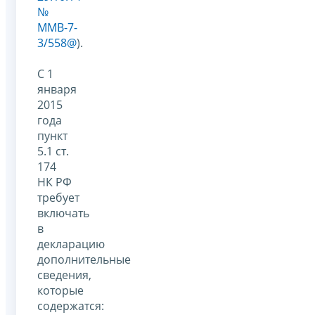
№
ММВ-7-
3/558@
).
С 1
января
2015
года
пункт
5.1 ст.
174
НК РФ
требует
включать
в
декларацию
дополнительные
сведения,
которые
содержатся: