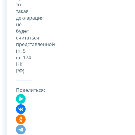
то
такая
декларация
не
будет
считаться
представленной
(п. 5
ст. 174
НК
РФ).
Поделиться: