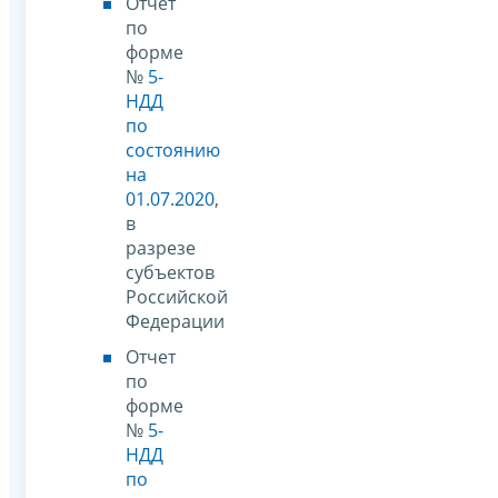
Отчет
по
форме
№
5-
НДД
по
состоянию
на
01.07.2020
,
в
разрезе
субъектов
Российской
Федерации
Отчет
по
форме
№
5-
НДД
по