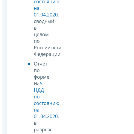
состоянию
на
01.04.2020
,
сводный
в
целом
по
Российской
Федерации
Отчет
по
форме
№
5-
НДД
по
состоянию
на
01.04.2020
,
в
разрезе