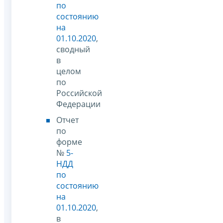
по
состоянию
на
01.10.2020
,
сводный
в
целом
по
Российской
Федерации
Отчет
по
форме
№
5-
НДД
по
состоянию
на
01.10.2020
,
в