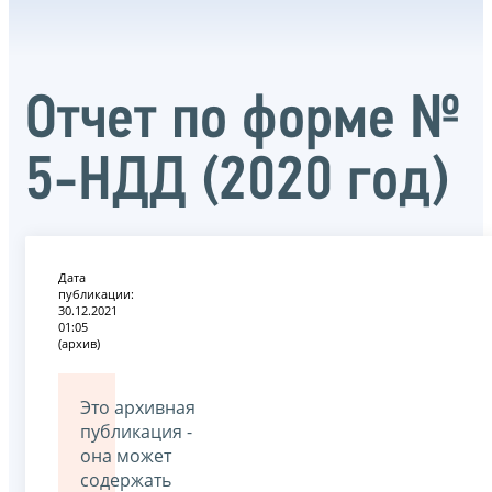
Отчет по форме №
5-НДД (2020 год)
Дата
публикации:
30.12.2021
01:05
(архив)
Это архивная
публикация -
она может
содержать