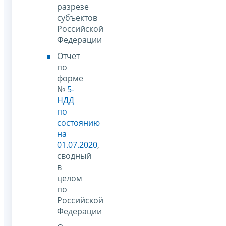
разрезе
субъектов
Российской
Федерации
Отчет
по
форме
№
5-
НДД
по
состоянию
на
01.07.2020
,
сводный
в
целом
по
Российской
Федерации