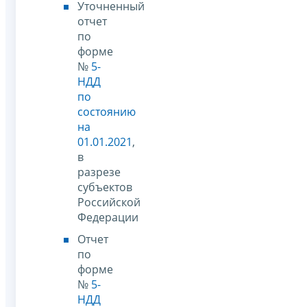
Уточненный
отчет
по
форме
№
5-
НДД
по
состоянию
на
01.01.2021
,
в
разрезе
субъектов
Российской
Федерации
Отчет
по
форме
№
5-
НДД