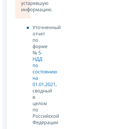
устаревшую
информацию.
Уточненный
отчет
по
форме
№
5-
НДД
по
состоянию
на
01.01.2021
,
сводный
в
целом
по
Российской
Федерации