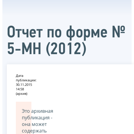
Отчет по форме №
5-МН (2012)
Дата
публикации:
30.11.2015
14:58
(архив)
Это архивная
публикация -
она может
содержать