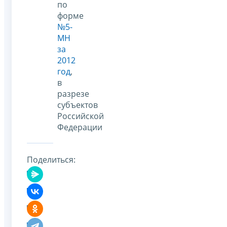
по
форме
№5-
МН
за
2012
год
,
в
разрезе
субъектов
Российской
Федерации
Поделиться: