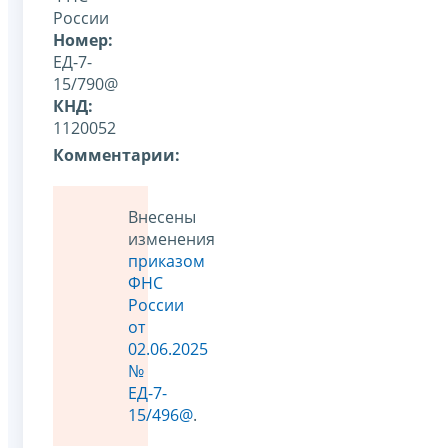
России
Номер:
ЕД-7-
15/790@
КНД:
1120052
Комментарии:
Внесены
изменения
приказом
ФНС
России
от
02.06.2025
№
ЕД-7-
15/496@
.